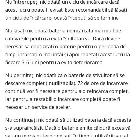
Nu întrerupeți niciodată un ciclu de încărcare dacă
acest lucru poate fi evitat. Este recomandabil să lăsați
un ciclu de încărcare, odată început, să se termine.
Nu lăsați niciodată bateria neîncărcată mai mult de
câteva zile pentru a evita “sulfatarea”. Dacă devine
necesar să depozitați o baterie pentru o perioadă de
timp, încărcați-o mai întâi și apoi repetați acest lucru la
fiecare 3-6 luni pentru a evita deteriorarea.
Nu permiteți niciodată ca o baterie de stivuitor să se
descarce complet (inutilizabilă). 72 de ore de încărcare
continuă vor fi necesare pentru a o reîncărca complet,
iar pentru a restabili o încărcare completă poate fi
necesar un service de atelier.
Nu continuați niciodată să utilizați bateria dacă aceasta
s-a supraîncălzit. Dacă o baterie emite căldură excesivă
sau un miros puternic de sulf în timpul utilizării sau al