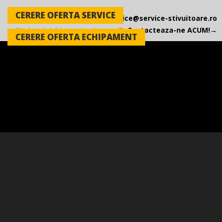
CERERE OFERTA SERVICE
0745 254 962
service@service-stivuitoare.ro
|
Vrei sa intri in contact cu noi?
Contacteaza-ne ACUM!→
CERERE OFERTA ECHIPAMENT