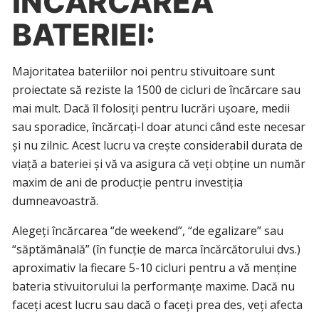
ÎNCĂRCAREA
BATERIEI:
Majoritatea bateriilor noi pentru stivuitoare sunt
proiectate să reziste la 1500 de cicluri de încărcare sau
mai mult. Dacă îl folosiți pentru lucrări ușoare, medii
sau sporadice, încărcați-l doar atunci când este necesar
și nu zilnic. Acest lucru va crește considerabil durata de
viață a bateriei și vă va asigura că veți obține un număr
maxim de ani de producție pentru investiția
dumneavoastră.
Alegeți încărcarea “de weekend”, “de egalizare” sau
“săptămânală” (în funcție de marca încărcătorului dvs.)
aproximativ la fiecare 5-10 cicluri pentru a vă menține
bateria stivuitorului la performanțe maxime. Dacă nu
faceți acest lucru sau dacă o faceți prea des, veți afecta