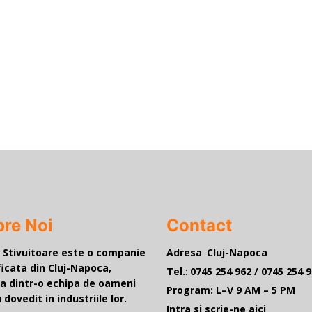
re Noi
Contact
e Stivuitoare este o companie
Adresa
:
Cluj-Napoca
ficata din Cluj-Napoca,
Tel.
:
0745 254 962
/
0745 254 
a dintr-o echipa de oameni
Program:
L–V 9 AM – 5 PM
 dovedit in industriile lor.
Intra si scrie-ne aici