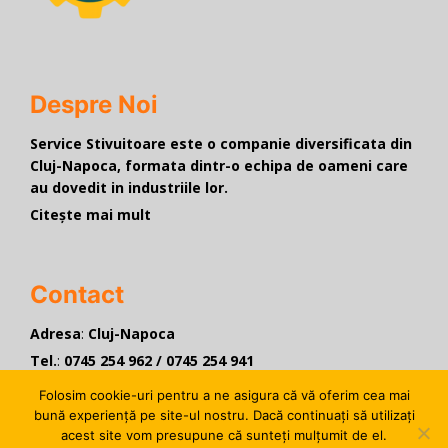
Despre Noi
Service Stivuitoare este o companie diversificata din
Cluj-Napoca, formata dintr-o echipa de oameni care
au dovedit in industriile lor.
Citește mai mult
Contact
Adresa
:
Cluj-Napoca
Tel.
:
0745 254 962
/
0745 254 941
Program:
L–V 9 AM – 5 PM
Folosim cookie-uri pentru a ne asigura că vă oferim cea mai
Intra si scrie-ne aici
bună experiență pe site-ul nostru. Dacă continuați să utilizați
acest site vom presupune că sunteți mulțumit de el.