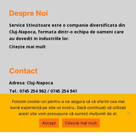
Despre Noi
Service Stivuitoare este o companie diversificata din
Cluj-Napoca, formata dintr-o echipa de oameni care
au dovedit in industriile lor.
Citește mai mult
Contact
Adresa
:
Cluj-Napoca
Tel.
:
0745 254 962
/
0745 254 941
Program:
L–V 9 AM – 5 PM
Folosim cookie-uri pentru a ne asigura că vă oferim cea mai
Intra si scrie-ne aici
bună experiență pe site-ul nostru. Dacă continuați să utilizați
acest site vom presupune că sunteți mulțumit de el.
Accept
Citeste mai mult
Navigheaza Rapid